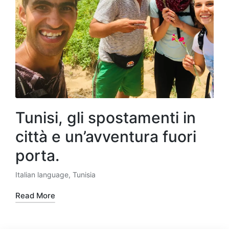
Tunisi, gli spostamenti in
città e un’avventura fuori
porta.
Italian language
,
Tunisia
Posted
in
Read More