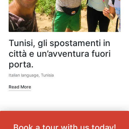
Tunisi, gli spostamenti in
città e un’avventura fuori
porta.
Italian language
,
Tunisia
Posted
in
Read More
Book a tour with us today!