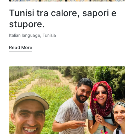
Tunisi tra calore, sapori e
stupore.
Italian language
,
Tunisia
Posted
in
Read More