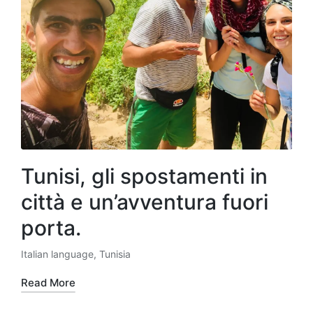
Tunisi, gli spostamenti in
città e un’avventura fuori
porta.
Italian language
,
Tunisia
Posted
in
Read More