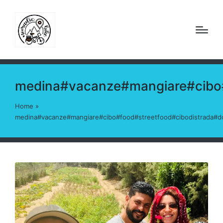
medina#vacanze#mangiare#cibo#f
Home
»
medina#vacanze#mangiare#cibo#food#streetfood#cibodistrada#dol