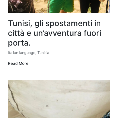
Tunisi, gli spostamenti in
città e un’avventura fuori
porta.
Italian language
,
Tunisia
Posted
in
Read More