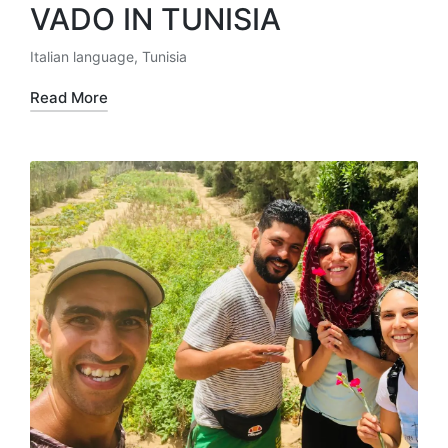
VADO IN TUNISIA
Italian language
,
Tunisia
Posted
in
Read More